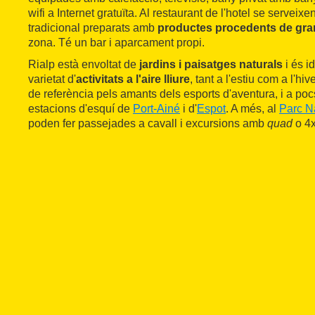
wifi a Internet gratuïta. Al restaurant de l'hotel se serveix
tradicional preparats amb
productes procedents de gr
zona. Té un bar i aparcament propi.
Rialp està envoltat de
jardins i paisatges naturals
i és i
varietat d'
activitats a l'aire lliure
, tant a l'estiu com a l'h
de referència pels amants dels esports d'aventura, i a poc
estacions d'esquí de
Port-Ainé
i d'
Espot
. A més, al
Parc Na
poden fer passejades a cavall i excursions amb
quad
o 4x