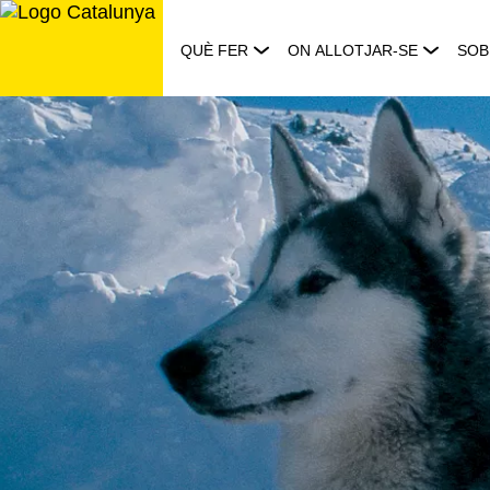
Saltar
al
QUÈ FER
ON ALLOTJAR-SE
SOB
contingut