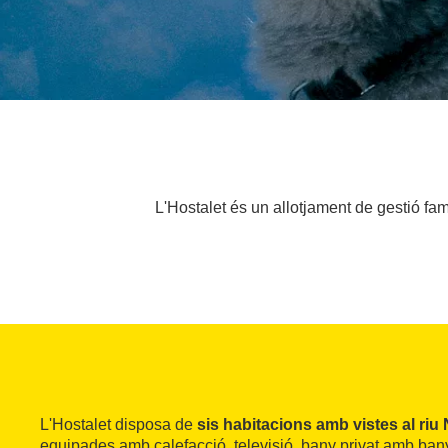
L'Hostalet és un allotjament de gestió fami
L'Hostalet disposa de
sis habitacions amb vistes al riu
equipades amb calefacció, televisió, bany privat amb ban