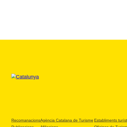
Recomanacions
Agència Catalana de Turisme
Establiments turíst