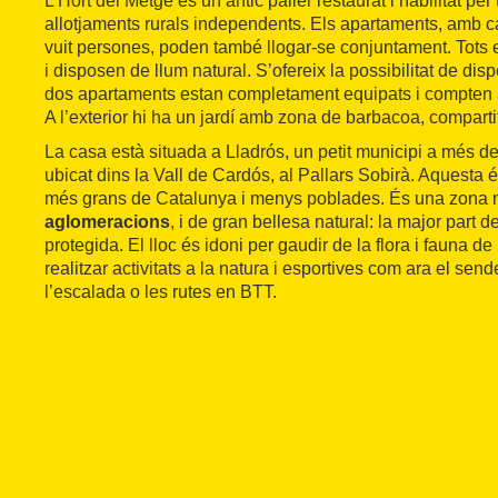
L’Hort del Metge és un antic paller restaurat i habilitat per 
allotjaments rurals independents. Els apartaments, amb ca
vuit persones, poden també llogar-se conjuntament. Tots 
i disposen de llum natural. S’ofereix la possibilitat de dis
dos apartaments estan completament equipats i compten
A l’exterior hi ha un jardí amb zona de barbacoa, comparti
La casa està situada a Lladrós, un petit municipi a més de 
ubicat dins la Vall de Cardós, al Pallars Sobirà. Aquesta
més grans de Catalunya i menys poblades. És una zona m
aglomeracions
, i de gran bellesa natural: la major part 
protegida. El lloc és idoni per gaudir de la flora i fauna de 
realitzar activitats a la natura i esportives com ara el send
l’escalada o les rutes en BTT.