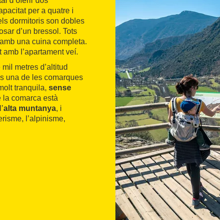
tal d’oferir dos
pacitat per a quatre i
els dormitoris son dobles
posar d’un bressol. Tots
 amb una cuina completa.
t amb l’apartament veí.
mil metres d’altitud
 és una de les comarques
olt tranquila,
sense
de la comarca està
l’
alta muntanya
, i
erisme, l’alpinisme,