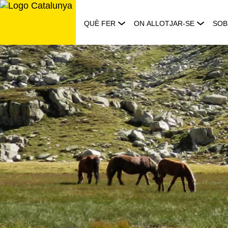
Saltar
al
QUÈ FER
ON ALLOTJAR-SE
SOB
contingut