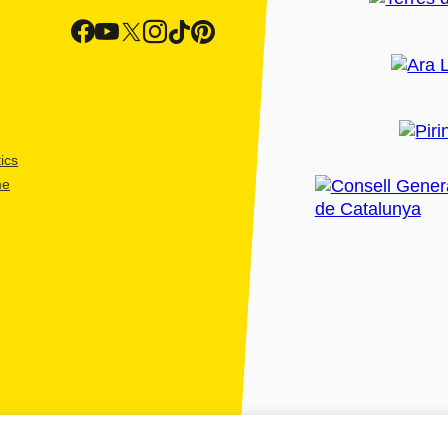
ics
me