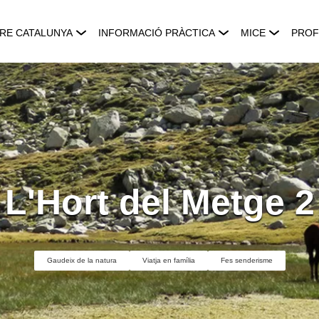
RE CATALUNYA
INFORMACIÓ PRÀCTICA
MICE
PROF
L'Hort del Metge 2
Gaudeix de la natura
Viatja en família
Fes senderisme