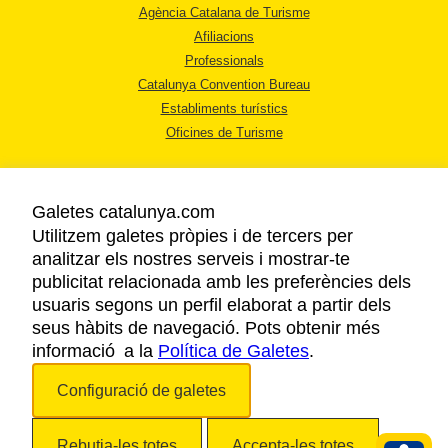
Agència Catalana de Turisme
Afiliacions
Professionals
Catalunya Convention Bureau
Establiments turístics
Oficines de Turisme
Galetes catalunya.com
Utilitzem galetes pròpies i de tercers per
analitzar els nostres serveis i mostrar-te
AVÍS LEGAL
publicitat relacionada amb les preferències dels
POLÍTICA DE PRIVACITAT
usuaris segons un perfil elaborat a partir dels
COOKIES
seus hàbits de navegació. Pots obtenir més
informació a la
Política de Galetes
ACCESSIBILITAT
.
Configuració de galetes
Copyright © 2026. Agència Catalana de Turisme. Tots els drets reservats.
Rebutja-les totes
Accepta-les totes