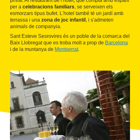
privat. Al restaurant de l'hotel, que compta amb espais
per a
celebracions familiars
, se serveixen els
esmorzars tipus bufet. L'hotel també té un jardí amb
terrassa i una
zona de joc infantil
, i s'admeten
animals de companyia.
Sant Esteve Sesrovires és un poble de la comarca del
Baix Llobregat que es troba molt a prop de
Barcelona
i de la muntanya de
Montserrat
.