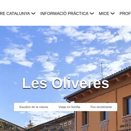
RE CATALUNYA
INFORMACIÓ PRÀCTICA
MICE
PROF
Les Oliveres
Gaudeix de la natura
Viatja en família
Fes senderisme