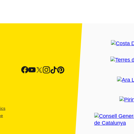
ics
me