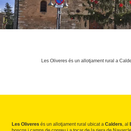
Les Oliveres és un allotjament rural a Calde
Les Oliveres
és un allotjament rural ubicat a
Calders
, al
boscos i camps de conreu i a tocar de la riera de Navarcle