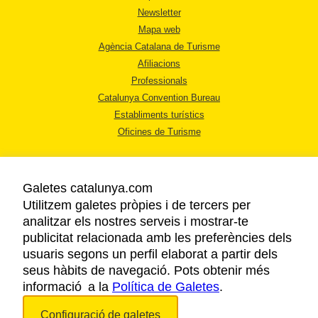
Newsletter
Mapa web
Agència Catalana de Turisme
Afiliacions
Professionals
Catalunya Convention Bureau
Establiments turístics
Oficines de Turisme
Galetes catalunya.com
Utilitzem galetes pròpies i de tercers per
analitzar els nostres serveis i mostrar-te
AVÍS LEGAL
publicitat relacionada amb les preferències dels
POLÍTICA DE PRIVACITAT
usuaris segons un perfil elaborat a partir dels
COOKIES
seus hàbits de navegació. Pots obtenir més
informació a la
Política de Galetes
ACCESSIBILITAT
.
Configuració de galetes