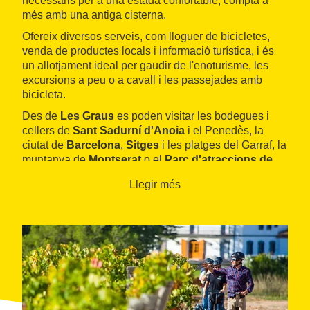
necessaris per a una estada confortable; compta a
més amb una antiga cisterna.
Ofereix diversos serveis, com lloguer de bicicletes,
venda de productes locals i informació turística, i és
un allotjament ideal per gaudir de l'enoturisme, les
excursions a peu o a cavall i les passejades amb
bicicleta.
Des de
Les Graus
es poden visitar les bodegues i
cellers de
Sant Sadurní d'Anoia
i el Penedès, la
ciutat de
Barcelona
,
Sitges
i les platges del Garraf, la
muntanya de
Montserat
o el
Parc d'atraccions de
PortAventura
.
Llegir més