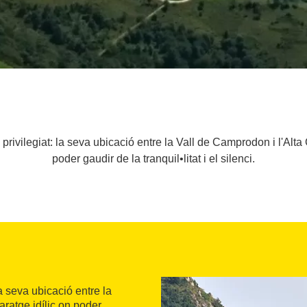
ivilegiat: la seva ubicació entre la Vall de Camprodon i l'Alta 
poder gaudir de la tranquil•litat i el silenci.
la seva ubicació entre la
aratge idílic on poder