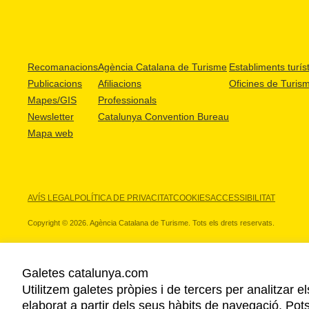
Recomanacions
Agència Catalana de Turisme
Establiments turíst
Publicacions
Afiliacions
Oficines de Turis
Mapes/GIS
Professionals
Newsletter
Catalunya Convention Bureau
Mapa web
AVÍS LEGAL
POLÍTICA DE PRIVACITAT
COOKIES
ACCESSIBILITAT
Copyright © 2026. Agència Catalana de Turisme. Tots els drets reservats.
Galetes catalunya.com
Utilitzem galetes pròpies i de tercers per analitzar e
ELS NOSTRES PARTNERS
elaborat a partir dels seus hàbits de navegació. Pot