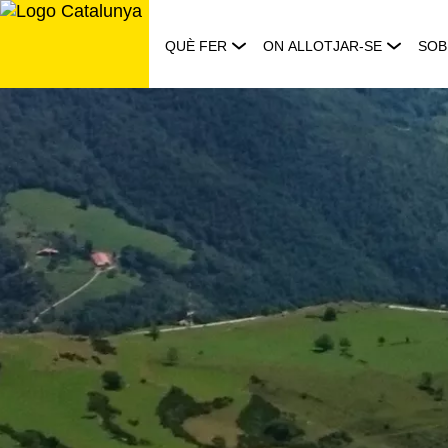
Saltar
al
QUÈ FER
ON ALLOTJAR-SE
SOB
contingut