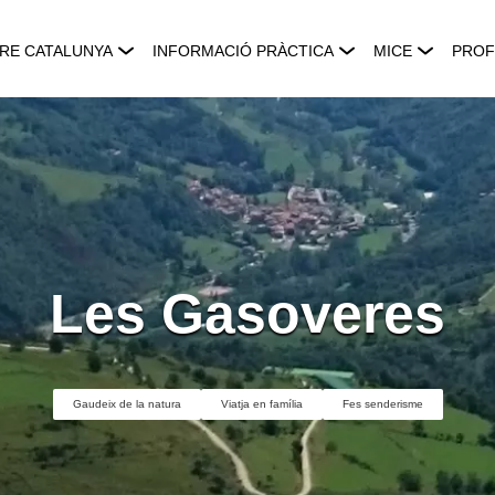
RE CATALUNYA
INFORMACIÓ PRÀCTICA
MICE
PROF
Les Gasoveres
Gaudeix de la natura
Viatja en família
Fes senderisme