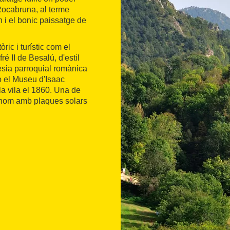
e Rocabruna, al terme
n i el bonic paissatge de
òric i turístic com el
é II de Besalú, d'estil
lésia parroquial romànica
o el Museu d'Isaac
la vila el 1860. Una de
tònom amb plaques solars