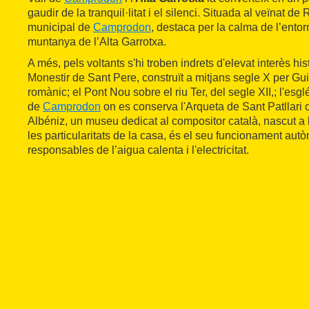
gaudir de la tranquil·litat i el silenci. Situada al veïnat d
municipal de
Camprodon
, destaca per la calma de l’entor
muntanya de l’Alta Garrotxa.
A més, pels voltants s'hi troben indrets d'elevat interès hist
Monestir de Sant Pere, construït a mitjans segle X per Guifr
romànic; el Pont Nou sobre el riu Ter, del segle XII,; l'esg
de
Camprodon
on es conserva l'Arqueta de Sant Patllari 
Albéniz, un museu dedicat al compositor català, nascut a 
les particularitats de la casa, és el seu funcionament au
responsables de l’aigua calenta i l'electricitat.