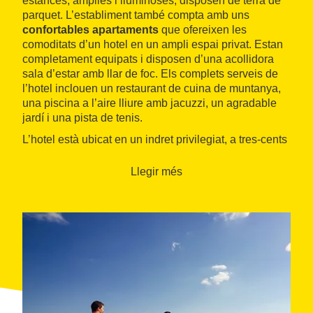
estances, àmplies i lluminoses, disposen de terra de
parquet. L’establiment també compta amb uns
confortables apartaments
que ofereixen les
comoditats d’un hotel en un ampli espai privat. Estan
completament equipats i disposen d’una acollidora
sala d’estar amb llar de foc. Els complets serveis de
l’hotel inclouen un restaurant de cuina de muntanya,
una piscina a l’aire lliure amb jacuzzi, un agradable
jardí i una pista de tenis.
L’hotel està ubicat en un indret privilegiat, a tres-cents
cinquanta metres del naixement del riu Cardener. Està
envoltat de
paratges encara verges
que es poden
Llegir més
descobrir practicant
trekking
o bicicleta de muntanya.