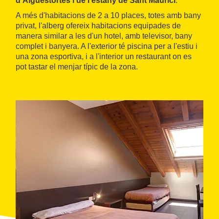
d'Aigüestortes i de l'estany de Sant Maurici
.
A més d'habitacions de 2 a 10 places, totes amb bany
privat, l'alberg ofereix habitacions equipades de
manera similar a les d'un hotel, amb televisor, bany
complet i banyera. A l'exterior té piscina per a l'estiu i
una zona esportiva, i a l'interior un restaurant on es
pot tastar el menjar típic de la zona.