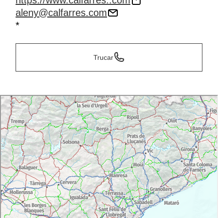
https://www.calfarres..com
aleny@calfarres.com
*
Trucar