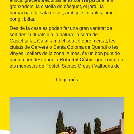
amics, gràcies a equipaments com la piscina, els
gronxadors, la cistella de bàsquet, el jardí, la
barbacoa o la sala de joc, amb jocs infantils, ping-
pong i billar.
Des de la casa es poden fer una gran varietat de
sortides culturals o a la natura: la serra de
Castelltallat, Calaf, amb el seu cèlebre mercat, les
ciutats de Cervera o Santa Coloma de Queralt o les
vinyes i cellers de la zona. A més, és un bon punt de
partida per descobrir la
Ruta del Císter
, que comprèn
els monestirs de Poblet, Santes Creus i Vallbona de
les Monges.
Llegir més