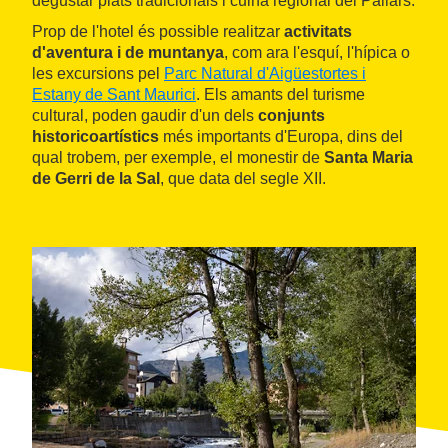
degustar plats tradicionals i cuina regional del Pallars.
Prop de l'hotel és possible realitzar
activitats
d'aventura i de muntanya
, com ara l'esquí, l'hípica o
les excursions pel
Parc Natural d'Aigüestortes i
Estany de Sant Maurici
. Els amants del turisme
cultural, poden gaudir d'un dels
conjunts
historicoartístics
més importants d'Europa, dins del
qual trobem, per exemple, el monestir de
Santa Maria
de Gerri de la Sal
, que data del segle XII.