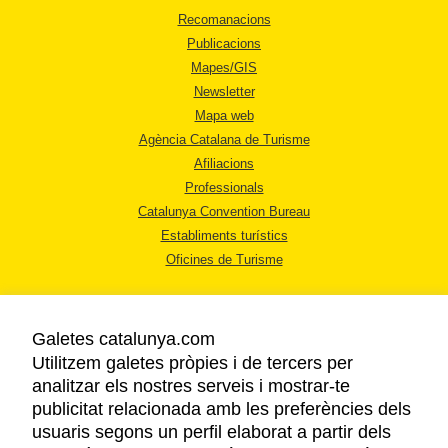
Recomanacions
Publicacions
Mapes/GIS
Newsletter
Mapa web
Agència Catalana de Turisme
Afiliacions
Professionals
Catalunya Convention Bureau
Establiments turístics
Oficines de Turisme
Galetes catalunya.com
Utilitzem galetes pròpies i de tercers per
analitzar els nostres serveis i mostrar-te
AVÍS LEGAL
publicitat relacionada amb les preferències dels
POLÍTICA DE PRIVACITAT
usuaris segons un perfil elaborat a partir dels