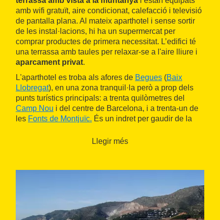
terrassa amb vista a la muntanya
i estan equipats
amb wifi gratuït, aire condicionat, calefacció i televisió
de pantalla plana. Al mateix aparthotel i sense sortir
de les instal·lacions, hi ha un supermercat per
comprar productes de primera necessitat. L’edifici té
una terrassa amb taules per relaxar-se a l'aire lliure i
aparcament privat
.
L'aparthotel es troba als afores de
Begues
(
Baix
Llobregat
), en una zona tranquil·la però a prop dels
punts turístics principals: a trenta quilòmetres del
Camp Nou
i del centre de Barcelona, i a trenta-un de
les
Fonts de Montjuïc.
És un indret per gaudir de la
natura i de la muntanya, però també del mar, ja que la
platja de Castelldefels
és a només nou quilòmetres.
Llegir més