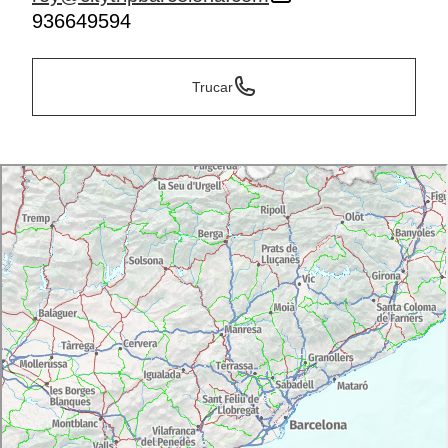
936649594
Trucar