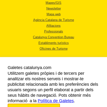
Mapes/GIS
Newsletter
Mapa web
Agència Catalana de Turisme
Afiliacions
Professionals
Catalunya Convention Bureau
Establiments turístics
Oficines de Turisme
Galetes catalunya.com
Utilitzem galetes pròpies i de tercers per
analitzar els nostres serveis i mostrar-te
AVÍS LEGAL
publicitat relacionada amb les preferències dels
POLÍTICA DE PRIVACITAT
usuaris segons un perfil elaborat a partir dels
COOKIES
seus hàbits de navegació. Pots obtenir més
informació a la
Política de Galetes
ACCESSIBILITAT
.