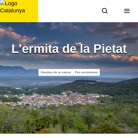
Saltar
al
contingut
L'ermita de la Pietat
Gaudeix de la natura
Fes senderisme