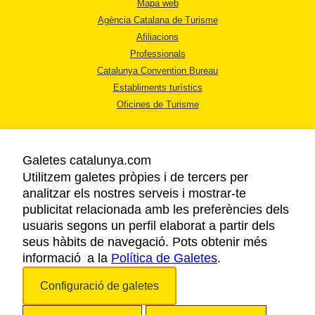
Mapa web
Agència Catalana de Turisme
Afiliacions
Professionals
Catalunya Convention Bureau
Establiments turístics
Oficines de Turisme
Galetes catalunya.com
Utilitzem galetes pròpies i de tercers per
analitzar els nostres serveis i mostrar-te
AVÍS LEGAL
publicitat relacionada amb les preferències dels
POLÍTICA DE PRIVACITAT
usuaris segons un perfil elaborat a partir dels
COOKIES
seus hàbits de navegació. Pots obtenir més
informació a la
Política de Galetes
ACCESSIBILITAT
.
Configuració de galetes
Copyright © 2026. Agència Catalana de Turisme. Tots els drets reservats.