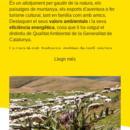
És un allotjament per gaudir de la natura, els
paisatges de muntanya, els esports d'aventura o fer
turisme cultural, tant en família com amb amics.
Destaquen el seus
valors ambientals
i la seva
eficiència energètica
, cosa que li ha valgut el
distintiu de Qualitat Ambiental de la Generalitat de
Catalunya.
La casa té pati, barbacoa, mobles de jardí, piscina,
biblioteca, llenya, Wifi, una gran varietat de jocs,
Llegir més
raquetes de neu i trineus.