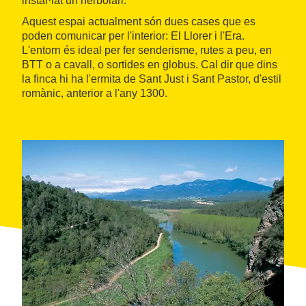
instal·lat un herbolari.
Aquest espai actualment són dues cases que es
poden comunicar per l'interior: El Llorer i l'Era.
L'entorn és ideal per fer senderisme, rutes a peu, en
BTT o a cavall, o sortides en globus. Cal dir que dins
la finca hi ha l'ermita de Sant Just i Sant Pastor, d'estil
romànic, anterior a l'any 1300.