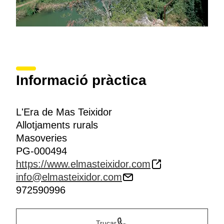
Informació pràctica
L'Era de Mas Teixidor
Allotjaments rurals
Masoveries
PG-000494
https://www.elmasteixidor.com
info@elmasteixidor.com
972590996
Trucar