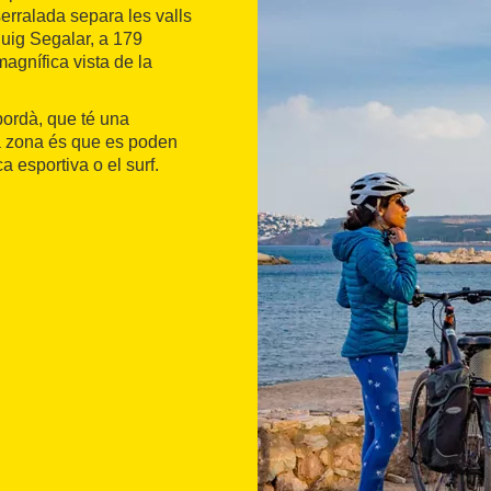
erralada separa les valls
 Puig Segalar, a 179
magnífica vista de la
mpordà, que té una
ta zona és que es poden
 esportiva o el surf.