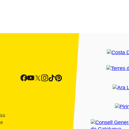
ics
me