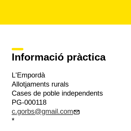
Informació pràctica
L'Empordà
Allotjaments rurals
Cases de poble independents
PG-000118
c.gorbs@gmail.com
*