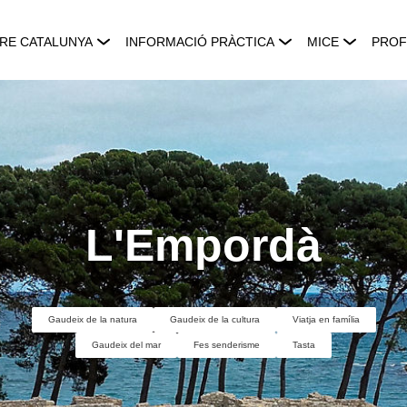
RE CATALUNYA
INFORMACIÓ PRÀCTICA
MICE
PROF
L'Empordà
Gaudeix de la natura
Gaudeix de la cultura
Viatja en família
Gaudeix del mar
Fes senderisme
Tasta