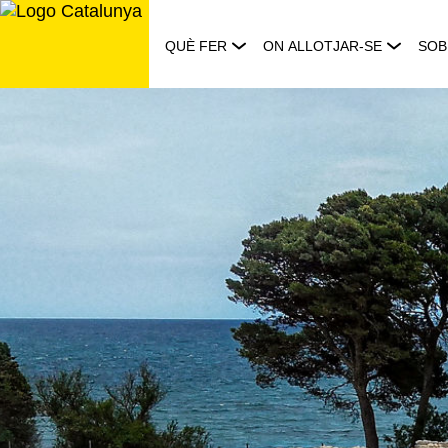
Saltar
al
QUÈ FER
ON ALLOTJAR-SE
SOB
contingut