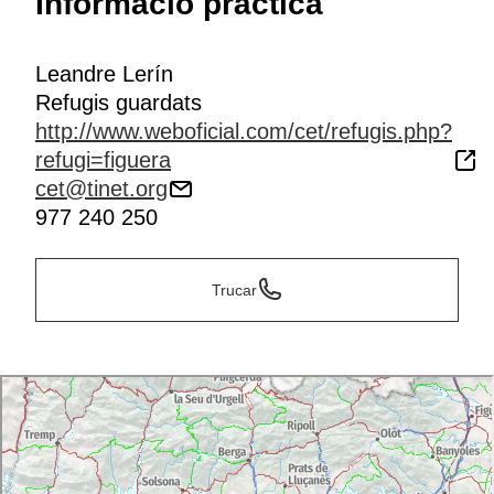
Informació pràctica
Leandre Lerín
Refugis guardats
http://www.weboficial.com/cet/refugis.php?
refugi=figuera
cet@tinet.org
977 240 250
Trucar