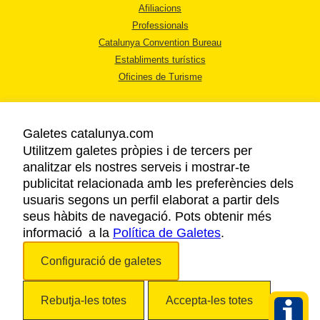
Afiliacions
Professionals
Catalunya Convention Bureau
Establiments turístics
Oficines de Turisme
Galetes catalunya.com
Utilitzem galetes pròpies i de tercers per
analitzar els nostres serveis i mostrar-te
AVÍS LEGAL
publicitat relacionada amb les preferències dels
POLÍTICA DE PRIVACITAT
usuaris segons un perfil elaborat a partir dels
COOKIES
seus hàbits de navegació. Pots obtenir més
informació a la
Política de Galetes
ACCESSIBILITAT
.
Configuració de galetes
Copyright © 2026. Agència Catalana de Turisme. Tots els drets reservats.
Rebutja-les totes
Accepta-les totes