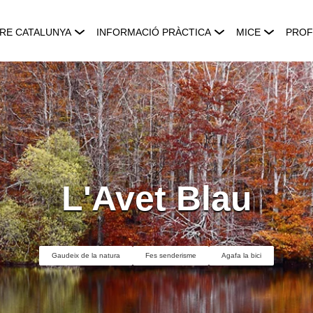
RE CATALUNYA
INFORMACIÓ PRÀCTICA
MICE
PROF
L'Avet Blau
Gaudeix de la natura
Fes senderisme
Agafa la bici