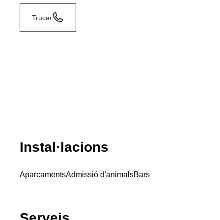
Trucar
Instal·lacions
Aparcaments
Admissió d'animals
Bars
Serveis