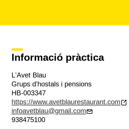
Informació pràctica
L'Avet Blau
Grups d'hostals i pensions
HB-003347
https://www.avetblaurestaurant.com
infoavetblau@gmail.com
938475100