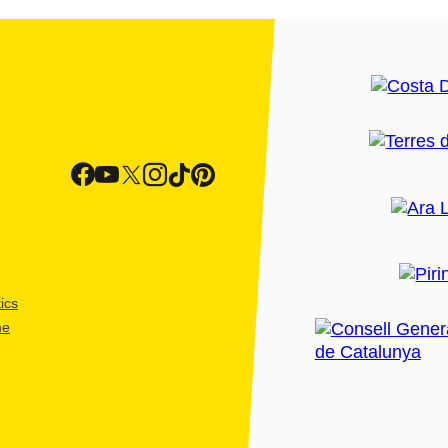
ics
me