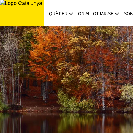
Saltar
al
QUÈ FER
ON ALLOTJAR-SE
SOB
contingut