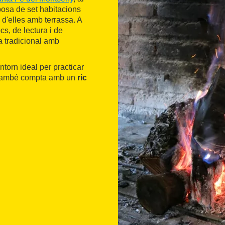
posa de set habitacions
 d'elles amb terrassa. A
cs, de lectura i de
na tradicional amb
entorn ideal per practicar
. També compta amb un
ric