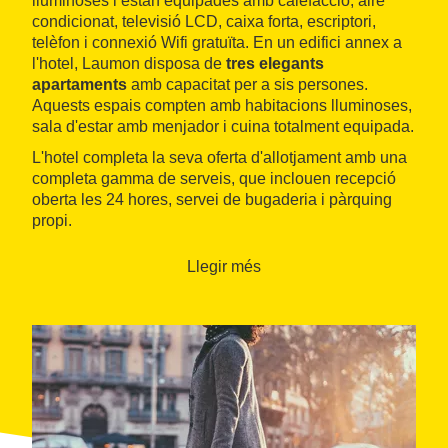
lluminoses i estan equipades amb calefacció, aire
condicionat, televisió LCD, caixa forta, escriptori,
telèfon i connexió Wifi gratuïta. En un edifici annex a
l'hotel, Laumon disposa de
tres elegants
apartaments
amb capacitat per a sis persones.
Aquests espais compten amb habitacions lluminoses,
sala d'estar amb menjador i cuina totalment equipada.
L'hotel completa la seva oferta d'allotjament amb una
completa gamma de serveis, que inclouen recepció
oberta les 24 hores, servei de bugaderia i pàrquing
propi.
Llegir més