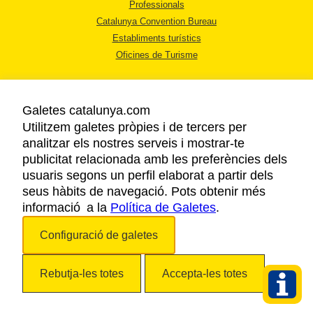
Professionals
Catalunya Convention Bureau
Establiments turístics
Oficines de Turisme
Galetes catalunya.com
Utilitzem galetes pròpies i de tercers per
analitzar els nostres serveis i mostrar-te
AVÍS LEGAL
publicitat relacionada amb les preferències dels
POLÍTICA DE PRIVACITAT
usuaris segons un perfil elaborat a partir dels
COOKIES
seus hàbits de navegació. Pots obtenir més
informació a la
Política de Galetes
ACCESSIBILITAT
.
Configuració de galetes
Copyright © 2026. Agència Catalana de Turisme. Tots els drets reservats.
Rebutja-les totes
Accepta-les totes