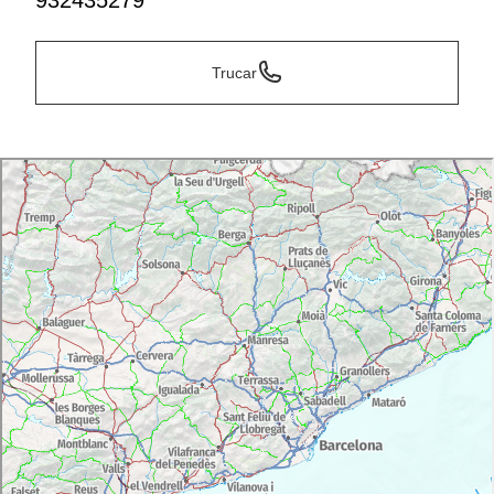
932435279
Trucar