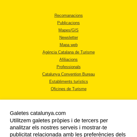
Recomanacions
Publicacions
Mapes/GIS
Newsletter
Mapa web
Agència Catalana de Turisme
Afiliacions
Professionals
Catalunya Convention Bureau
Establiments turístics
Oficines de Turisme
Galetes catalunya.com
Utilitzem galetes pròpies i de tercers per
analitzar els nostres serveis i mostrar-te
AVÍS LEGAL
publicitat relacionada amb les preferències dels