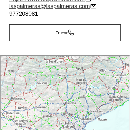
laspalmeras@laspalmeras.com
977208081
Trucar