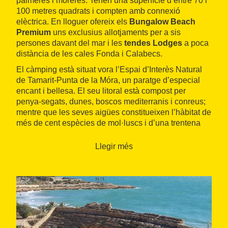
palmeres i moreres. Tenen una superfície d’entre 70 i
100 metres quadrats i compten amb connexió
elèctrica. En lloguer ofereix els
Bungalow Beach
Premium
uns exclusius allotjaments per a sis
persones davant del mar i les
tendes Lodges
a poca
distància de les cales Fonda i Calabecs.
El càmping està situat vora l’Espai d’Interès Natural
de Tamarit-Punta de la Móra, un paratge d’especial
encant i bellesa. El seu litoral està compost per
penya-segats, dunes, boscos mediterranis i conreus;
mentre que les seves aigües constitueixen l’hàbitat de
més de cent espècies de mol·luscs i d’una trentena
d’espècies d’algues.
Llegir més