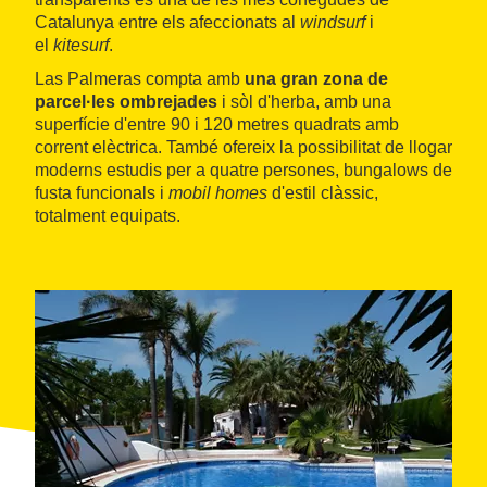
Catalunya entre els afeccionats al
windsurf
i
el
kitesurf
.
Las Palmeras compta amb
una
gran zona de
parcel·les ombrejades
i sòl d'herba, amb una
superfície d'entre 90 i 120 metres quadrats amb
corrent elèctrica. També ofereix la possibilitat de llogar
moderns estudis per a quatre persones, bungalows de
fusta funcionals i
mobil homes
d'estil clàssic,
totalment equipats.