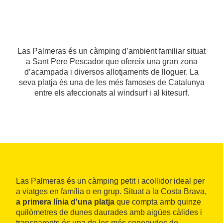
Las Palmeras és un càmping d’ambient familiar situat
a Sant Pere Pescador que ofereix una gran zona
d’acampada i diversos allotjaments de lloguer. La
seva platja és una de les més famoses de Catalunya
entre els afeccionats al windsurf i al kitesurf.
Las Palmeras és un càmping petit i acollidor ideal per
a viatges en família o en grup. Situat a la Costa Brava,
a primera línia d'una platja
que compta amb quinze
quilòmetres de dunes daurades amb aigües càlides i
transparents és una de les més conegudes de