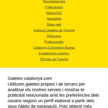
Recomanacions
Publicacions
Mapes/GIS
Newsletter
Mapa web
Agència Catalana de Turisme
Afiliacions
Professionals
Catalunya Convention Bureau
Establiments turístics
Oficines de Turisme
Galetes catalunya.com
Utilitzem galetes pròpies i de tercers per
analitzar els nostres serveis i mostrar-te
AVÍS LEGAL
publicitat relacionada amb les preferències dels
POLÍTICA DE PRIVACITAT
usuaris segons un perfil elaborat a partir dels
COOKIES
seus hàbits de navegació. Pots obtenir més