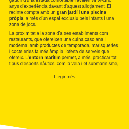
gaudir d'una estada confortable l'avalen vint-i-cinc
anys d'experiència davant d'aquest allotjament. El
recinte compta amb un
gran jardí i una piscina
pròpia
, a més d'un espai exclusiu pels infants i una
zona de jocs.
La proximitat a la zona d'altres establiments com
restaurants, que ofereixen una cuina casolana i
moderna, amb productes de temporada, marisqueries
i cocteleries fa més àmplia l'oferta de serveis que
ofereix. L'
entorn marítim
permet, a més, practicar tot
tipus d'esports nàutics, com la vela i el submarinisme,
sobretot.
Llegir més