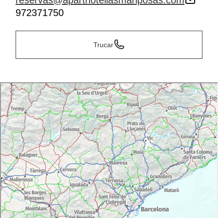
reservas@aparthotellasmariposas.com
972371750
Trucar