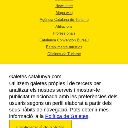
Newsletter
Mapa web
Agència Catalana de Turisme
Afiliacions
Professionals
Catalunya Convention Bureau
Establiments turístics
Oficines de Turisme
Galetes catalunya.com
Utilitzem galetes pròpies i de tercers per
analitzar els nostres serveis i mostrar-te
AVÍS LEGAL
publicitat relacionada amb les preferències dels
POLÍTICA DE PRIVACITAT
usuaris segons un perfil elaborat a partir dels
COOKIES
seus hàbits de navegació. Pots obtenir més
informació a la
Política de Galetes
ACCESSIBILITAT
.
Configuració de galetes