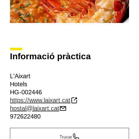
Informació pràctica
L'Aixart
Hotels
HG-002446
https://www.laixart.cat
hostal@laixart.cat
972622480
Trucar