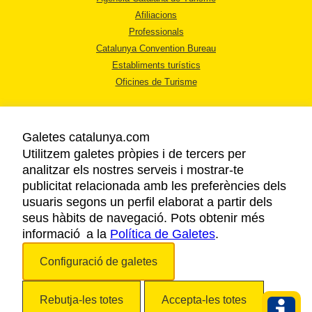
Afiliacions
Professionals
Catalunya Convention Bureau
Establiments turístics
Oficines de Turisme
Galetes catalunya.com
Utilitzem galetes pròpies i de tercers per
analitzar els nostres serveis i mostrar-te
AVÍS LEGAL
publicitat relacionada amb les preferències dels
POLÍTICA DE PRIVACITAT
usuaris segons un perfil elaborat a partir dels
COOKIES
seus hàbits de navegació. Pots obtenir més
informació a la
Política de Galetes
ACCESSIBILITAT
.
Configuració de galetes
Copyright © 2026. Agència Catalana de Turisme. Tots els drets reservats.
Rebutja-les totes
Accepta-les totes