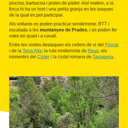
piscina, barbacoa i pistes de pàdel. Així mateix, a la
finca hi ha un hort i una petita granja en les tasques
de la qual es pot participar.
Als voltants es poden practicar senderisme, BTT i
escalada a les
muntanyes de Prades
, i es poden fer
rutes en quad i a cavall.
Entre les visites destaquen els cellers de vi del
Priorat
i de la
Terra Alta
, la ruta modernista de
Reus
, els
monestirs del
Cister
i la ciutat romana de
Tarragona
.