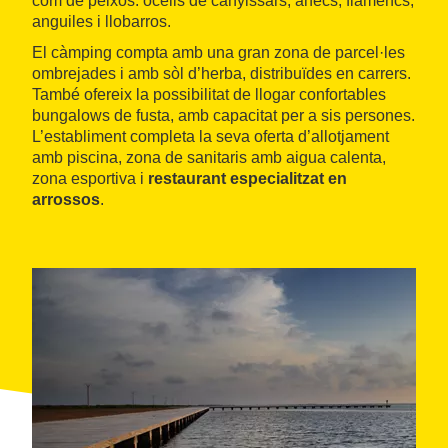
com de peixos: ocells de canyissars, ànecs, flamencs,
anguiles i llobarros.
El càmping compta amb una gran zona de parcel·les
ombrejades i amb sòl d’herba, distribuïdes en carrers.
També ofereix la possibilitat de llogar confortables
bungalows de fusta, amb capacitat per a sis persones.
L’establiment completa la seva oferta d’allotjament
amb piscina, zona de sanitaris amb aigua calenta,
zona esportiva i
restaurant especialitzat en
arrossos
.