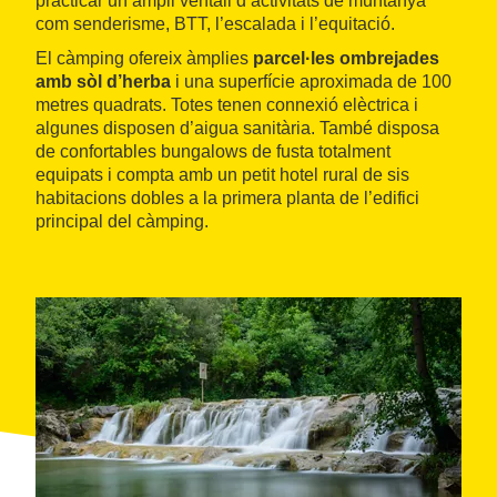
practicar un ampli ventall d’activitats de muntanya
com senderisme, BTT, l’escalada i l’equitació.
El càmping ofereix àmplies
parcel·les ombrejades
amb sòl d’herba
i una superfície aproximada de 100
metres quadrats. Totes tenen connexió elèctrica i
algunes disposen d’aigua sanitària. També disposa
de confortables bungalows de fusta totalment
equipats i compta amb un petit hotel rural de sis
habitacions dobles a la primera planta de l’edifici
principal del càmping.