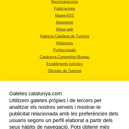
Recomanacions
Publicacions
Mapes/GIS
Newsletter
Mapa web
Agència Catalana de Turisme
Afiliacions
Professionals
Catalunya Convention Bureau
Establiments turístics
Oficines de Turisme
Galetes catalunya.com
Utilitzem galetes pròpies i de tercers per
analitzar els nostres serveis i mostrar-te
AVÍS LEGAL
publicitat relacionada amb les preferències dels
POLÍTICA DE PRIVACITAT
usuaris segons un perfil elaborat a partir dels
COOKIES
seus hàbits de navegació. Pots obtenir més