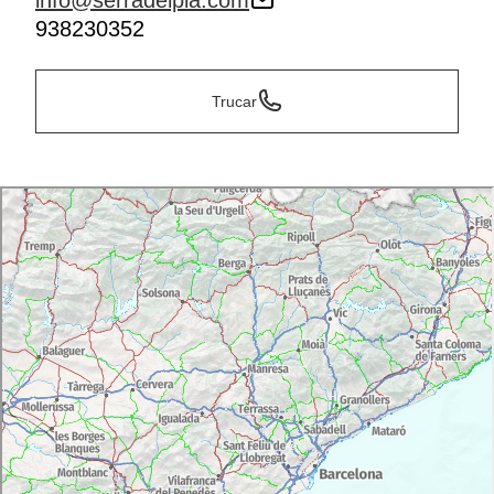
info@serradelpla.com
938230352
Trucar