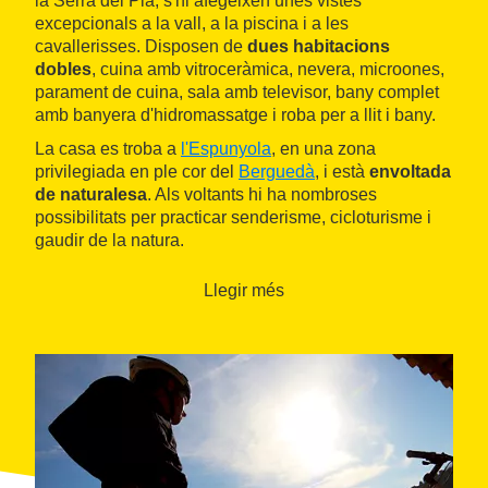
la Serra del Pla, s'hi afegeixen unes vistes
excepcionals a la vall, a la piscina i a les
cavallerisses. Disposen de
dues habitacions
dobles
, cuina amb vitroceràmica, nevera, microones,
parament de cuina, sala amb televisor, bany complet
amb banyera d'hidromassatge i roba per a llit i bany.
La casa es troba a
l'Espunyola
, en una zona
privilegiada en ple cor del
Berguedà
, i està
envoltada
de naturalesa
. Als voltants hi ha nombroses
possibilitats per practicar senderisme, cicloturisme i
gaudir de la natura.
Llegir més