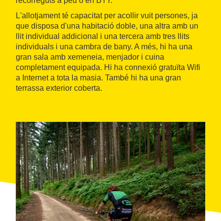
recorreguts a peu o en BTT.
L'allotjament té capacitat per acollir vuit persones, ja
que disposa d'una habitació doble, una altra amb un
llit individual addicional i una tercera amb tres llits
individuals i una cambra de bany. A més, hi ha una
gran sala amb xemeneia, menjador i cuina
completament equipada. Hi ha connexió gratuïta Wifi
a Internet a tota la masia. També hi ha una gran
terrassa exterior coberta.