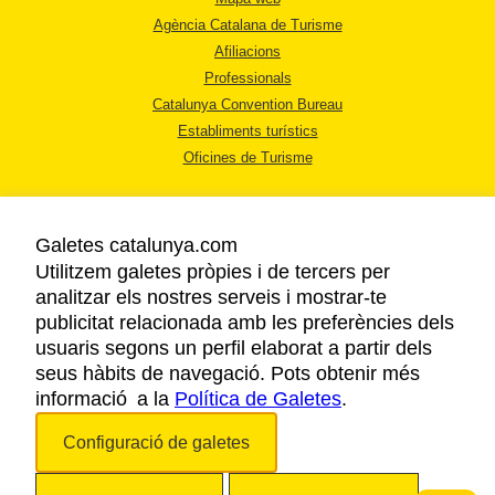
Agència Catalana de Turisme
Afiliacions
Professionals
Catalunya Convention Bureau
Establiments turístics
Oficines de Turisme
Galetes catalunya.com
Utilitzem galetes pròpies i de tercers per
analitzar els nostres serveis i mostrar-te
AVÍS LEGAL
publicitat relacionada amb les preferències dels
POLÍTICA DE PRIVACITAT
usuaris segons un perfil elaborat a partir dels
COOKIES
seus hàbits de navegació. Pots obtenir més
informació a la
Política de Galetes
ACCESSIBILITAT
.
Configuració de galetes
Copyright © 2026. Agència Catalana de Turisme. Tots els drets reservats.