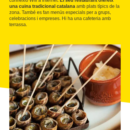
connexió Wifi a Internet.
El seu restaurant ofereix
una cuina tradicional catalana
amb plats típics de la
zona. També es fan menús especials per a grups,
celebracions i empreses. Hi ha una cafeteria amb
terrassa.