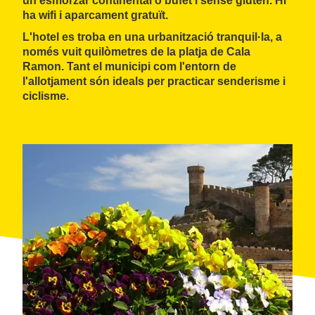
un
esmorzar continental
o
bufet
i
sense gluten
. Hi
ha wifi i
aparcament gratuït
.
L'hotel es troba en una urbanització tranquil·la, a
només vuit quilòmetres de la platja de
Cala
Ramon
. Tant el municipi com l'entorn de
l'allotjament són ideals per practicar
senderisme
i
ciclisme
.