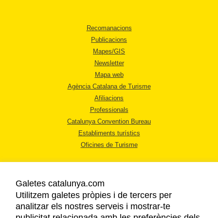
Recomanacions
Publicacions
Mapes/GIS
Newsletter
Mapa web
Agència Catalana de Turisme
Afiliacions
Professionals
Catalunya Convention Bureau
Establiments turístics
Oficines de Turisme
Galetes catalunya.com
Utilitzem galetes pròpies i de tercers per
analitzar els nostres serveis i mostrar-te
AVÍS LEGAL
publicitat relacionada amb les preferències dels