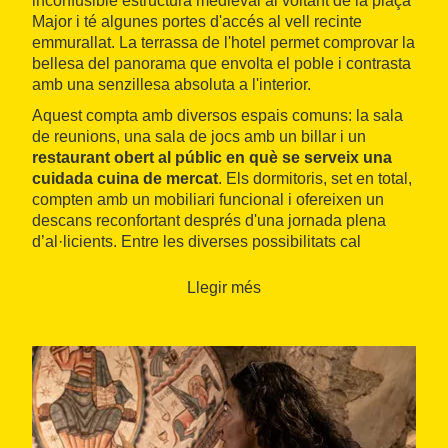
inconfusible estructura medieval al voltant de la plaça
Major i té algunes portes d'accés al vell recinte
emmurallat. La terrassa de l'hotel permet comprovar la
bellesa del panorama que envolta el poble i contrasta
amb una senzillesa absoluta a l'interior.
Aquest compta amb diversos espais comuns: la sala
de reunions, una sala de jocs amb un billar i un
restaurant obert al públic en què se serveix una
cuidada cuina de mercat
. Els dormitoris, set en total,
compten amb un mobiliari funcional i ofereixen un
descans reconfortant després d'una jornada plena
d’al·licients. Entre les diverses possibilitats cal
destacar la visita al poble, amb un valuós retaule
barroc a l’església, la ruta cultural del romànic o la
Llegir més
pràctica d'esports aquàtics, com piragüisme o vela, a
l'embassament proper.