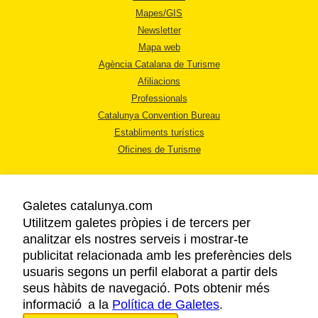
Mapes/GIS
Newsletter
Mapa web
Agència Catalana de Turisme
Afiliacions
Professionals
Catalunya Convention Bureau
Establiments turístics
Oficines de Turisme
Galetes catalunya.com
Utilitzem galetes pròpies i de tercers per
analitzar els nostres serveis i mostrar-te
AVÍS LEGAL
publicitat relacionada amb les preferències dels
POLÍTICA DE PRIVACITAT
usuaris segons un perfil elaborat a partir dels
COOKIES
seus hàbits de navegació. Pots obtenir més
informació a la
Política de Galetes
ACCESSIBILITAT
.