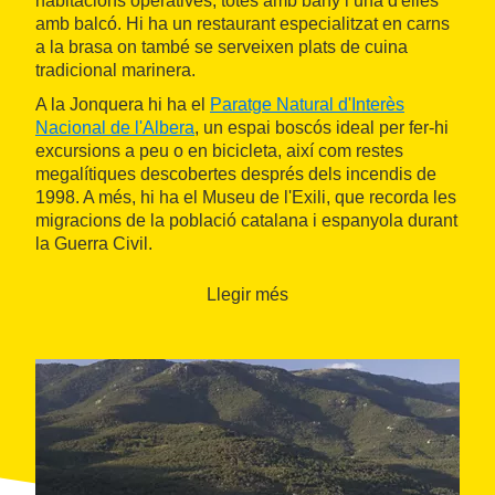
habitacions operatives, totes amb bany i una d'elles
amb balcó. Hi ha un restaurant especialitzat en carns
a la brasa on també se serveixen plats de cuina
tradicional marinera.
A la Jonquera hi ha el
Paratge Natural d'Interès
Nacional de l'Albera
, un espai boscós ideal per fer-hi
excursions a peu o en bicicleta, així com restes
megalítiques descobertes després dels incendis de
1998. A més, hi ha el Museu de l'Exili, que recorda les
migracions de la població catalana i espanyola durant
la Guerra Civil.
Llegir més