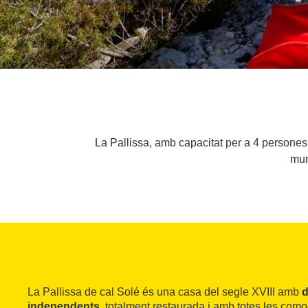
La Pallissa, amb capacitat per a 4 persones,
mun
La Pallissa de cal Solé és una casa del segle XVIII amb
d
independents
, totalment restaurada i amb totes les como