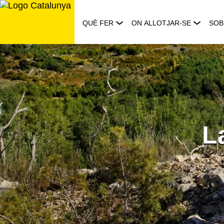
Saltar
al
QUÈ FER
ON ALLOTJAR-SE
SOB
contingut
L