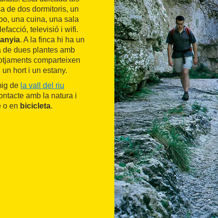
a de dos dormitoris, un
vabo, una cuina, una sala
acció, televisió i wifi.
anyia
. A la finca hi ha un
a de dues plantes amb
llotjaments comparteixen
, un hort i un estany.
 mig de
la vall del riu
ontacte amb la natura i
e
o en
bicicleta
.