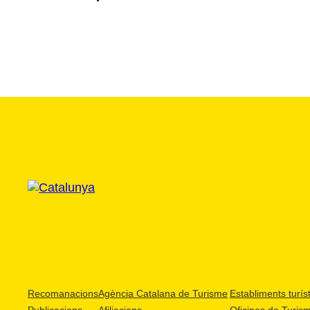
Recomanacions
Agència Catalana de Turisme
Establiments turíst