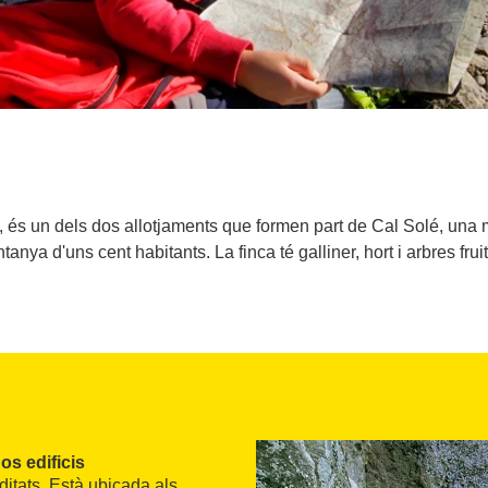
 és un dels dos allotjaments que formen part de Cal Solé, una m
tanya d'uns cent habitants. La finca té galliner, hort i arbres fruit
os edificis
ditats. Està ubicada als