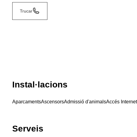
Trucar
Instal·lacions
Aparcaments
Ascensors
Admissió d'animals
Accés Internet
Serveis