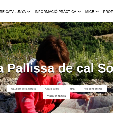
RE CATALUNYA
INFORMACIÓ PRÀCTICA
MICE
PROF
a Pallissa de cal So
Gaudeix de la natura
Agafa la bici
Tasta
Fes senderisme
Viatja en família