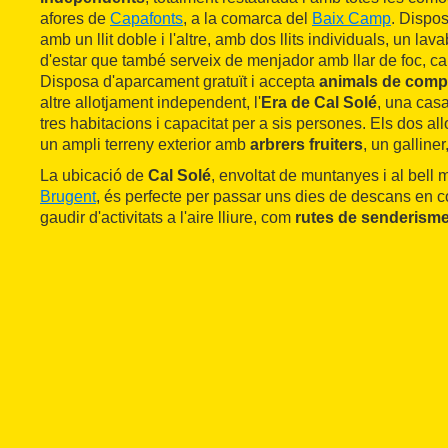
afores de
Capafonts
, a la comarca del
Baix Camp
. Dispos
amb un llit doble i l'altre, amb dos llits individuals, un la
d'estar que també serveix de menjador amb llar de foc, calef
Disposa d'aparcament gratuït i accepta
animals de comp
altre allotjament independent, l'
Era de Cal Solé
, una cas
tres habitacions i capacitat per a sis persones. Els dos a
un ampli terreny exterior amb
arbrers fruiters
, un galliner
La ubicació de
Cal Solé
, envoltat de muntanyes i al bell
Brugent
, és perfecte per passar uns dies de descans en c
gaudir d'activitats a l'aire lliure, com
rutes de senderism