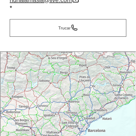
nurialamasia@live.com
*
Trucar