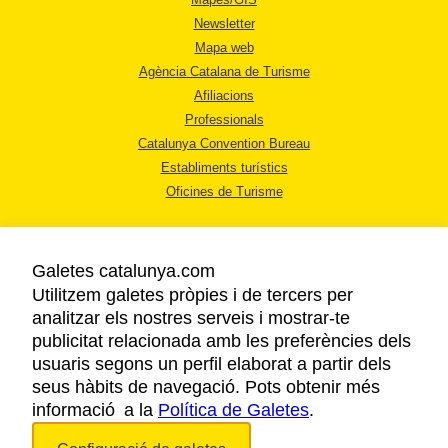
Newsletter
Mapa web
Agència Catalana de Turisme
Afiliacions
Professionals
Catalunya Convention Bureau
Establiments turístics
Oficines de Turisme
Galetes catalunya.com
Utilitzem galetes pròpies i de tercers per
analitzar els nostres serveis i mostrar-te
AVÍS LEGAL
publicitat relacionada amb les preferències dels
POLÍTICA DE PRIVACITAT
usuaris segons un perfil elaborat a partir dels
COOKIES
seus hàbits de navegació. Pots obtenir més
informació a la
Política de Galetes
ACCESSIBILITAT
.