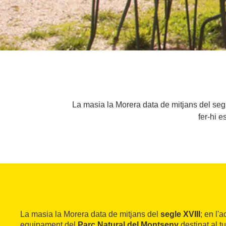
La masia la Morera data de mitjans del segle
fer-hi 
La masia la Morera data de mitjans del
segle XVIII
; en l'a
equipament del
Parc Natural del Montseny
destinat al tu