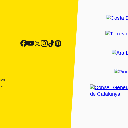
ics
me