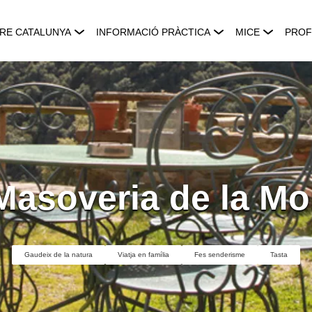
RE CATALUNYA
INFORMACIÓ PRÀCTICA
MICE
PROF
Masoveria de la Mo
Gaudeix de la natura
Viatja en família
Fes senderisme
Tasta