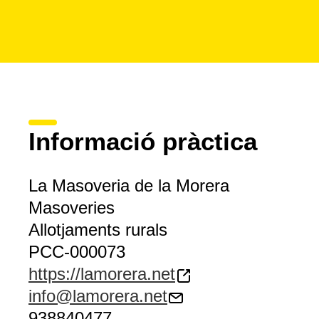
Informació pràctica
La Masoveria de la Morera
Masoveries
Allotjaments rurals
PCC-000073
https://lamorera.net
info@lamorera.net
938840477