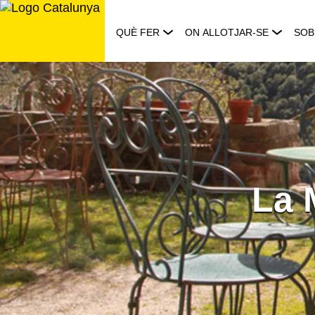
Saltar
al
QUÈ FER
ON ALLOTJAR-SE
SOB
contingut
La 