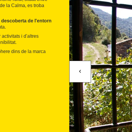
a de la Calma, es troba
, descoberta de l'entorn
uta.
activitats i d'altres
ibilitat.
sphere dins de la marca