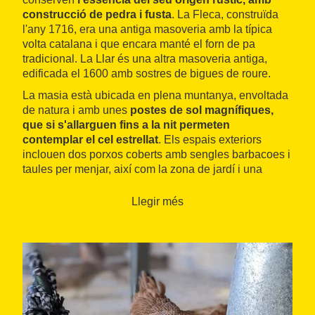
construcció de pedra i fusta
. La Fleca, construïda
l'any 1716, era una antiga masoveria amb la típica
volta catalana i que encara manté el forn de pa
tradicional. La Llar és una altra masoveria antiga,
edificada el 1600 amb sostres de bigues de roure.
La masia està ubicada en plena muntanya, envoltada
de natura i amb unes
postes de sol magnífiques,
que si s'allarguen fins a la nit permeten
contemplar el cel estrellat
. Els espais exteriors
inclouen dos porxos coberts amb sengles barbacoes i
taules per menjar, així com la zona de jardí i una
piscina de nou metres de llarg. També hi ha diverses
instal·lacions esportives i d'oci i un parc infantil amb
Llegir més
sorral i tobogan. Els hostes també poden visitar l'hort i
el corral, i interactuar amb aus, conills, cabres, porcs i
dos cavalls.