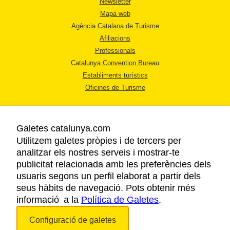
Newsletter
Mapa web
Agència Catalana de Turisme
Afiliacions
Professionals
Catalunya Convention Bureau
Establiments turístics
Oficines de Turisme
Galetes catalunya.com
Utilitzem galetes pròpies i de tercers per
analitzar els nostres serveis i mostrar-te
AVÍS LEGAL
publicitat relacionada amb les preferències dels
POLÍTICA DE PRIVACITAT
usuaris segons un perfil elaborat a partir dels
COOKIES
seus hàbits de navegació. Pots obtenir més
informació a la
Política de Galetes
ACCESSIBILITAT
.
Configuració de galetes