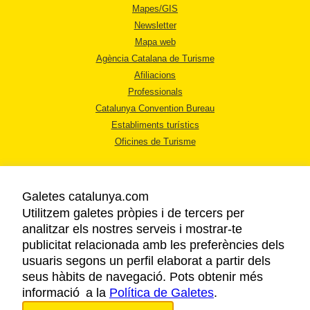
Mapes/GIS
Newsletter
Mapa web
Agència Catalana de Turisme
Afiliacions
Professionals
Catalunya Convention Bureau
Establiments turístics
Oficines de Turisme
Galetes catalunya.com
Utilitzem galetes pròpies i de tercers per
analitzar els nostres serveis i mostrar-te
AVÍS LEGAL
publicitat relacionada amb les preferències dels
POLÍTICA DE PRIVACITAT
usuaris segons un perfil elaborat a partir dels
COOKIES
seus hàbits de navegació. Pots obtenir més
informació a la
Política de Galetes
ACCESSIBILITAT
.