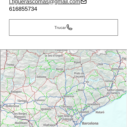
l.figuerascomas@gmail.com
616855734
Trucar