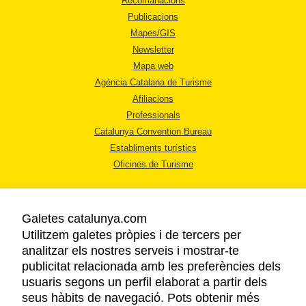
Recomanacions
Publicacions
Mapes/GIS
Newsletter
Mapa web
Agència Catalana de Turisme
Afiliacions
Professionals
Catalunya Convention Bureau
Establiments turístics
Oficines de Turisme
Galetes catalunya.com
Utilitzem galetes pròpies i de tercers per
analitzar els nostres serveis i mostrar-te
AVÍS LEGAL
publicitat relacionada amb les preferències dels
POLÍTICA DE PRIVACITAT
usuaris segons un perfil elaborat a partir dels
COOKIES
seus hàbits de navegació. Pots obtenir més