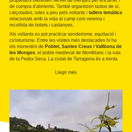
propietaris ofereixen servei de menjars per encàrrec i
de compra d'aliments. També organitzen tastos de vi,
calçotades, rutes a peu pels voltants i
tallers temàtics
relacionats amb la vida al camp com verema i
recollida de bolets i castanyes.
Als voltants es pot practicar senderisme, equitació i
cicloturisme. Entre les visites més destacades hi ha
els monestirs de
Poblet, Santes Creus i Vallbona de
les Monges
, el poble medieval de Montblanc i la ruta
de la Pedra Seca. La ciutat de Tarragona és a trenta
minuts amb cotxe i la de Barcelona a una hora.
Llegir més