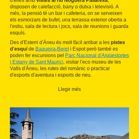
d'elles amb
vistes al riu Noguera Pallaresa
,
disposen de calefacció, bany o dutxa i televisió. A
més, la pensió té un bar i cafeteria, on se serveixen
els esmorzars de bufet, una terrassa exterior oberta a
l'estiu, sala de lectura i jocs, sala de reunions i guarda
esquís.
Des d'Esterri d'Àneu és molt fàcil arribar a les
pistes
d'esquí
de
Baqueira-Beret
i Espot però també es
poden fer excursions pel
Parc Nacional d'Aigüestortes
i Estany de Sant Maurici
, visitar l'eco museu de les
Valls d'Àneu, les rutes del romànic o practicar
d'esports d'aventura i esports de neu.
Llegir més