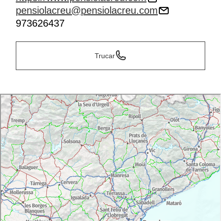
pensiolacreu@pensiolacreu.com
973626437
Trucar