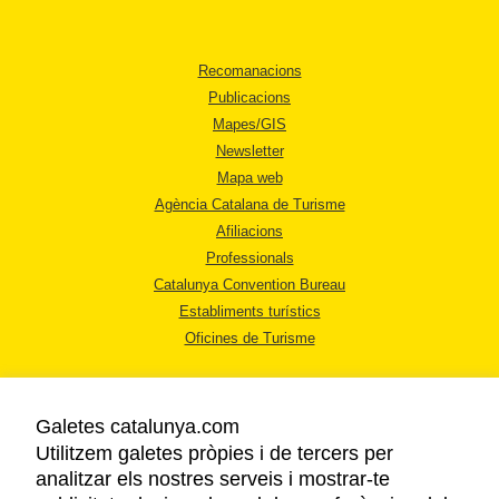
Recomanacions
Publicacions
Mapes/GIS
Newsletter
Mapa web
Agència Catalana de Turisme
Afiliacions
Professionals
Catalunya Convention Bureau
Establiments turístics
Oficines de Turisme
Galetes catalunya.com
Utilitzem galetes pròpies i de tercers per
analitzar els nostres serveis i mostrar-te
AVÍS LEGAL