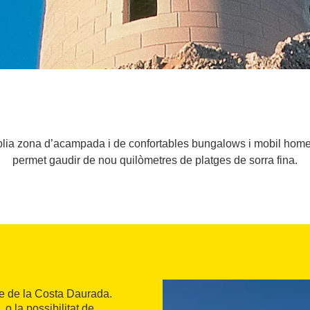
a zona d’acampada i de confortables bungalows i mobil home de
permet gaudir de nou quilòmetres de platges de sorra fina.
re de la Costa Daurada.
o la possibilitat de