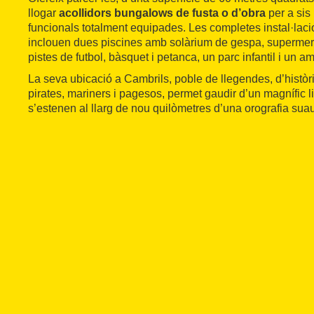
llogar
acollidors bungalows de fusta o d’obra
per a sis
funcionals totalment equipades. Les completes instal·lac
inclouen dues piscines amb solàrium de gespa, supermerc
pistes de futbol, bàsquet i petanca, un parc infantil i un 
La seva ubicació a Cambrils, poble de llegendes, d’histò
pirates, mariners i pagesos, permet gaudir d’un magnífic l
s’estenen al llarg de nou quilòmetres d’una orografia suau