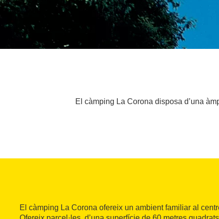
El càmping La Corona disposa d’una àmpli
El càmping La Corona ofereix un ambient familiar al cent
Ofereix parcel·les, d’una superfície de 60 metres quadrats, 