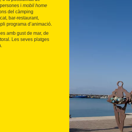
 persones i
mobil home
ions del càmping
at, bar-restaurant,
ampli programa d’animació.
ries amb gust de mar, de
itoral. Les seves platges
.