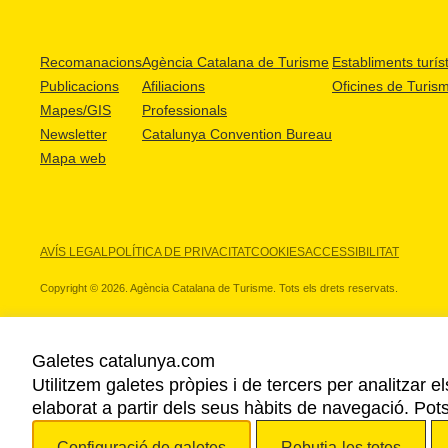
Recomanacions
Agència Catalana de Turisme
Establiments turíst
Publicacions
Afiliacions
Oficines de Turis
Mapes/GIS
Professionals
Newsletter
Catalunya Convention Bureau
Mapa web
AVÍS LEGAL
POLÍTICA DE PRIVACITAT
COOKIES
ACCESSIBILITAT
Copyright © 2026. Agència Catalana de Turisme. Tots els drets reservats.
Galetes catalunya.com
Utilitzem galetes pròpies i de tercers per analitzar e
ELS NOSTRES PARTNERS
elaborat a partir dels seus hàbits de navegació. Pot
Configuració de galetes
Rebutja-les totes