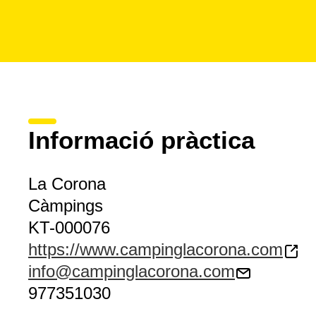
Informació pràctica
La Corona
Càmpings
KT-000076
https://www.campinglacorona.com
info@campinglacorona.com
977351030