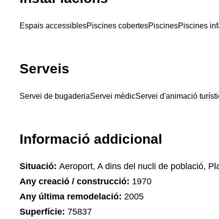
Espais accessibles
Piscines cobertes
Piscines
Piscines inf
Serveis
Servei de bugaderia
Servei mèdic
Servei d'animació turíst
Informació addicional
Situació:
Aeroport, A dins del nucli de població, Pla
Any creació / construcció:
1970
Any última remodelació:
2005
Superfície:
75837