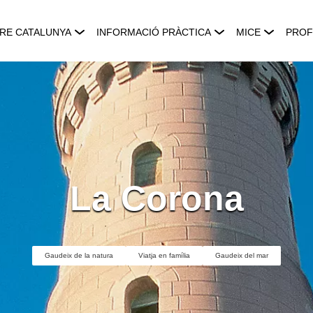
RE CATALUNYA
INFORMACIÓ PRÀCTICA
MICE
PROF
La Corona
Gaudeix de la natura
Viatja en família
Gaudeix del mar