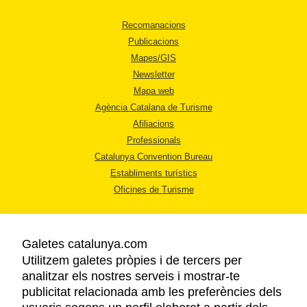
Recomanacions
Publicacions
Mapes/GIS
Newsletter
Mapa web
Agència Catalana de Turisme
Afiliacions
Professionals
Catalunya Convention Bureau
Establiments turístics
Oficines de Turisme
Galetes catalunya.com
Utilitzem galetes pròpies i de tercers per
analitzar els nostres serveis i mostrar-te
AVÍS LEGAL
publicitat relacionada amb les preferències dels
POLÍTICA DE PRIVACITAT