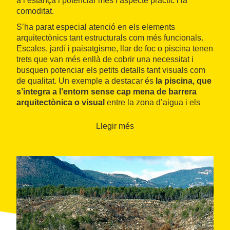
a l’estança i potenciar més l’aspecte pràctic i la
comoditat.
S’ha parat especial atenció en els elements
arquitectònics tant estructurals com més funcionals.
Escales, jardí i paisatgisme, llar de foc o piscina tenen
trets que van més enllà de cobrir una necessitat i
busquen potenciar els petits detalls tant visuals com
de qualitat. Un exemple a destacar és
la piscina, que
s’integra a l’entorn sense cap mena de barrera
arquitectònica o visual
entre la zona d’aigua i els
prats que envolten la masia.
Llegir més