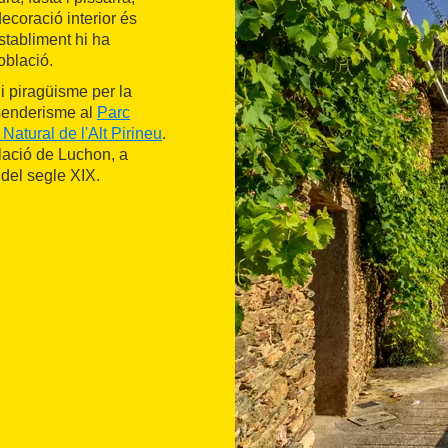
decoració interior és
establiment hi ha
oblació.
 i piragüisme per la
 senderisme al
Parc
Natural de l'Alt Pirineu
.
oblació de Luchon, a
 del segle XIX.