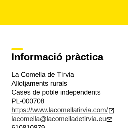
Informació pràctica
La Comella de Tírvia
Allotjaments rurals
Cases de poble independents
PL-000708
https://www.lacomellatirvia.com/
lacomella@lacomelladetirvia.eu
610810879