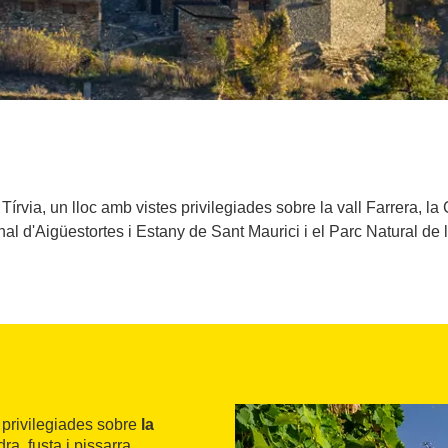
e Tírvia, un lloc amb vistes privilegiades sobre la vall Farrera, l
al d'Aigüestortes i Estany de Sant Maurici i el Parc Natural de l’
es privilegiades sobre
la
dra, fusta i pissarra,