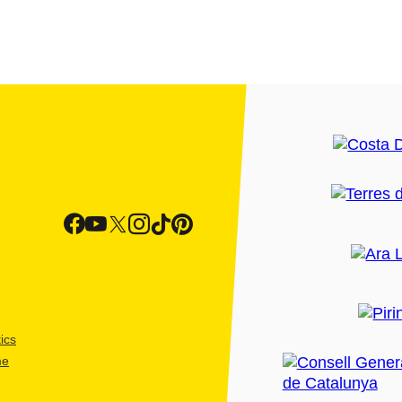
ics
me