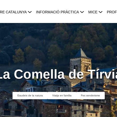
RE CATALUNYA
INFORMACIÓ PRÀCTICA
MICE
PROF
La Comella de Tírvi
Gaudeix de la natura
Viatja en família
Fes senderisme