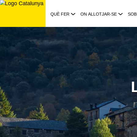
Saltar
al
QUÈ FER
ON ALLOTJAR-SE
SOB
contingut