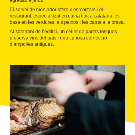
agradable jardí.
El servei de menjador ofereix esmorzars i el
restaurant, especialitzat en cuina típica catalana, es
basa en les verdures, els peixos i les carns a la brasa.
Al soterrani de l’edifici, un celler de parets tosques
preserva vins del país i una curiosa col•lecció
d’ampolles antigues.