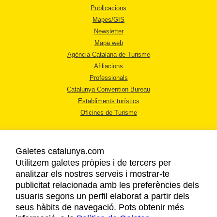
Publicacions
Mapes/GIS
Newsletter
Mapa web
Agència Catalana de Turisme
Afiliacions
Professionals
Catalunya Convention Bureau
Establiments turístics
Oficines de Turisme
Galetes catalunya.com
Utilitzem galetes pròpies i de tercers per
analitzar els nostres serveis i mostrar-te
AVÍS LEGAL
publicitat relacionada amb les preferències dels
POLÍTICA DE PRIVACITAT
usuaris segons un perfil elaborat a partir dels
COOKIES
seus hàbits de navegació. Pots obtenir més