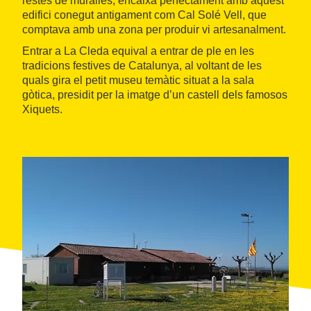
restes de muralles, encaixa perfectament amb aquest
edifici conegut antigament com Cal Solé Vell, que
comptava amb una zona per produir vi artesanalment.
Entrar a La Cleda equival a entrar de ple en les
tradicions festives de Catalunya, al voltant de les
quals gira el petit museu temàtic situat a la sala
gòtica, presidit per la imatge d’un castell dels famosos
Xiquets.