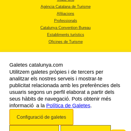
Agència Catalana de Turisme
Afiliacions
Professionals
Catalunya Convention Bureau
Establiments turístics
Oficines de Turisme
Galetes catalunya.com
Utilitzem galetes pròpies i de tercers per
analitzar els nostres serveis i mostrar-te
AVÍS LEGAL
publicitat relacionada amb les preferències dels
POLÍTICA DE PRIVACITAT
usuaris segons un perfil elaborat a partir dels
COOKIES
seus hàbits de navegació. Pots obtenir més
informació a la
Política de Galetes
ACCESSIBILITAT
.
Configuració de galetes
Copyright © 2026. Agència Catalana de Turisme. Tots els drets reservats.