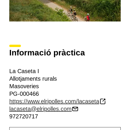
Informació pràctica
La Caseta I
Allotjaments rurals
Masoveries
PG-000466
https://www.elripolles.com/lacaseta
lacaseta@elripolles.com
972720717