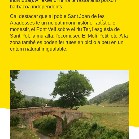
individual). A l'exterior hi ha terrassa amb porxo i
barbacoa independents.
Cal destacar que al poble Sant Joan de les
Abadesses té un ric patrimoni històric i artístic: el
monestir, el Pont Vell sobre el riu Ter, l'església de
Sant Pol, la muralla, l'ecomuseu El Molí Petit, etc. A la
zona també es poden fer rutes en bici o a peu en un
entorn natural inigualable.