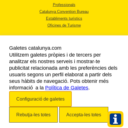
Professionals
Catalunya Convention Bureau
Establiments turístics
Oficines de Turisme
Galetes catalunya.com
Utilitzem galetes pròpies i de tercers per
analitzar els nostres serveis i mostrar-te
AVÍS LEGAL
publicitat relacionada amb les preferències dels
POLÍTICA DE PRIVACITAT
usuaris segons un perfil elaborat a partir dels
COOKIES
seus hàbits de navegació. Pots obtenir més
informació a la
Política de Galetes
ACCESSIBILITAT
.
Configuració de galetes
Copyright © 2026. Agència Catalana de Turisme. Tots els drets reservats.
Rebutja-les totes
Accepta-les totes