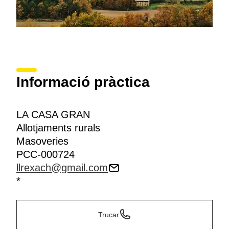
Informació pràctica
LA CASA GRAN
Allotjaments rurals
Masoveries
PCC-000724
llrexach@gmail.com
*
Trucar