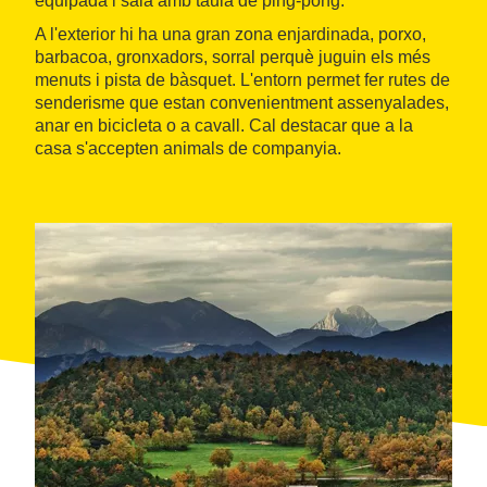
equipada i sala amb taula de ping-pong.
A l'exterior hi ha una gran zona enjardinada, porxo,
barbacoa, gronxadors, sorral perquè juguin els més
menuts i pista de bàsquet. L'entorn permet fer rutes de
senderisme que estan convenientment assenyalades,
anar en bicicleta o a cavall. Cal destacar que a la
casa s'accepten animals de companyia.