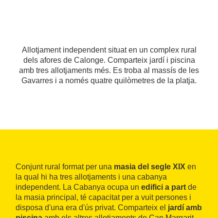
Allotjament independent situat en un complex rural
dels afores de Calonge. Comparteix jardí i piscina
amb tres allotjaments més. Es troba al massís de les
Gavarres i a només quatre quilòmetres de la platja.
Conjunt rural format per una
masia del segle XIX
en
la qual hi ha tres allotjaments i una cabanya
independent. La Cabanya ocupa un
edifici a part
de
la masia principal, té capacitat per a vuit persones i
disposa d'una era d'ús privat. Comparteix el
jardí amb
piscina
amb els altres allotjaments de Can Margarit.